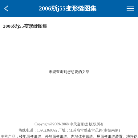
2006浙j55变形缝图集
2006浙j55变形缝图集
未能查询到您想要的文章
Copyright@2009-2068 中天变形缝 版权所有
热线电话：13962360092 厂址：江苏省常熟市常昆路(南橱南侧)
主营产品：
楼地面变形缝
、
外墙面变形缝
、
内墙体变形缝
、
屋面变形缝装置
、
地坪铠